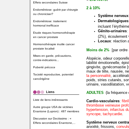
Effets secondaires Suisse
2 à 10%
Endométriose: guérir par chirurgie
ou chroniciser?
Système nerveux 
Dermatologiques
Endométriose: traitement
hormonal inefficace
incluant l’érythèm
Génito-urinaires
:
Etude risques hormonothérapie
(2%), écoulement 
en cancer prostate
Locaux
: réaction 
Hormonothérapie inutile cancer
prostate localisé
Moins de 2%
[par ordre a
Mises en garde, précautions,
Alopécie, odeur corporelle
contre-indications...
labilité émotionnelle, épi
gingivite, gynécomastie 
Puberté précoce
maux de tête, nausée, ne
Tocixité reproductive, potentiel
la personnalité
, accélérat
cancérigène
poids, stries cutanés, s
urinaire, vasodilatation,
Liens
ADULTES
(la fréquence 
Liste de liens intéressants
Cardio-vasculaires
:
fibr
thrombose veineuse prof
Autre groupe USA de victimes
hypertension, infarctus 
Enantone (Lupron) : 487 membres
syncope, tachycardie
.
Discussion sur Doctissimo : «
Système nerveux centra
Effets secondaires Enantone,...
anxiété, frissons,
convul