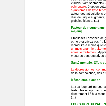
visuels, vomissements); 
pulmonaire
; éruption cut
symptômes de type ténos
autour des articulations e
d’acide urique augmenté; 
globules blancs. (...)
Facteur de risque dans 
majeur
]
Etablissez l’absence de g
et ne prescrivez pas [la 
reproduire à moins qu’ell
un mois avant le traiteme
après le traitement
. Appr
mesures contraceptives a
Santé mentale
: Effets su
La dépression est comm
de la somnolence, des ét
Mécanisme d’action
(...) La leuproréline peut 
testicules et agir par un 
directement lié à la réduc
(...)
EDUCATION DU PATIEN