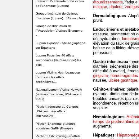
Emission TV Canada : une victime
étourdissements
, fatigue
de l’Enantone (Lupron)
malaise, douleur, vertiges
Groupe américain de victimes
Dermatologiques
: Alopé
Enantone (Lupron) : 542 membres
prurit.
Groupe de discussion de
Endocriniens et métabo
l'"Association Victimes Enantone
osseuse, augmentation de 
-...
déshydratation,
hirsutism
élévation du taux de gra
Lupron exposed - site anglophone
baisse de la libido, déso
sur Enantone
potassium.
Lupron Facts: les 40 effets
secondaires (de l'Enantone) les
Gastro-intestinaux
: anor
plus...
diarrhée, sécheresse de
difficulté à avaler], éruct
Lupron Victims Hub: beaucoup
gingivite, hémorragie des
d'infos sur les effets
nausée,
ulcère gastrique,
secondaires....
Génito-urinaires
: balani
National Lupron Victims Network
nycturie, diminution de la 
(victimes Enantone, USA, avant
troubles urinaires (par e
2001)
incontinence, rétention uri
Pétition adressée au Congrès
vaginite.
USA: enquête effets
indésirables...
Hématologiques
:
Anémie
temps de prothrombine p
Pétition Enantone et autres
augmenté.
agonistes GnRH (Europe)
Hépatiques
:
Hépatoméga
Pétition USA: investiguer effets