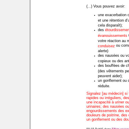
(...) Vous pouvez avoir:
une exacerbation d
et une rétention d’
cela disparaît);
des
étourdissement
(
évanouissements
votre réaction au
ou comm
conduisez
alerte)
des nausées ou vo
copieux ou des ant
des bouffées de ch
(des vêtements peu
peuvent aider);
un gonflement ou d
réduite.
Signalez [au médecin] si
rapides ou irréguliers, de
une incapacité à uriner 
urinaires; des nausées o
engourdissements des ex
douleurs de poitrine, des 
un gonflement ou des doul
00:15 Publié dans
Effets secon