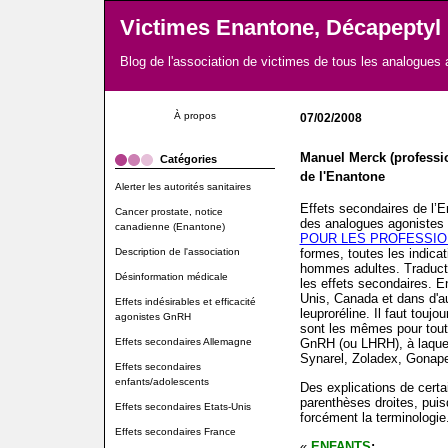
Victimes Enantone, Décapeptyl
Blog de l'association de victimes de tous les analogues
À propos
07/02/2008
Manuel Merck (professio
Catégories
de l'Enantone
Alerter les autorités sanitaires
Effets secondaires de l’En
Cancer prostate, notice
des analogues agonistes
canadienne (Enantone)
POUR LES PROFESSIO
Description de l'association
formes, toutes les indica
hommes adultes. Traducti
Désinformation médicale
les effets secondaires. 
Unis, Canada et dans d'a
Effets indésirables et efficacité
leuproréline. Il faut touj
agonistes GnRH
sont les mêmes pour tout
Effets secondaires Allemagne
GnRH (ou LHRH), à laquel
Synarel, Zoladex, Gonapep
Effets secondaires
enfants/adolescents
Des explications de certa
parenthèses droites, pui
Effets secondaires Etats-Unis
forcément la terminologie.
Effets secondaires France
«
ENFANTS
: