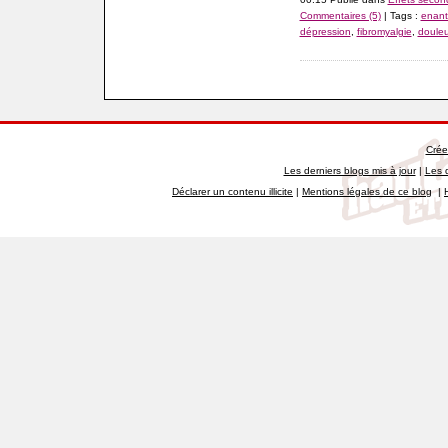
Commentaires (5)
| Tags :
enan
dépression
,
fibromyalgie
,
douleu
Crée
Les derniers blogs mis à jour
|
Les 
Déclarer un contenu illicite
|
Mentions légales de ce blog
|