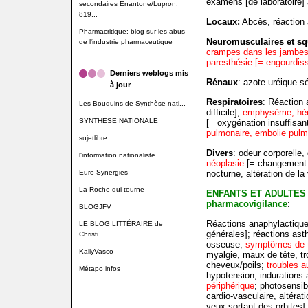
examens [de laboratoire] 
secondaires Enantone/Lupron:
819...
Locaux:
Abcès, réaction a
Pharmacritique: blog sur les abus
Neuromusculaires et sq
de l'industrie pharmaceutique
crampes dans les jambes,
paresthésie [= engourdis
Derniers weblogs mis
Rénaux
: azote uréique s
à jour
Respiratoires
: Réaction 
Les Bouquins de Synthèse nati...
difficile],
emphysème, hé
SYNTHESE NATIONALE
[= oxygénation insuffisan
pulmonaire, embolie pulm
sujetlibre
Divers
: odeur corporelle,
l'information nationaliste
néoplasie
[= changement ce
Euro-Synergies
nocturne, altération de la 
La Roche-qui-tourne
ENFANTS ET ADULTES
pharmacovigilance
:
BLOGJFV
Réactions anaphylactique
LE BLOG LITTÉRAIRE de
générales]; réactions ast
Christi...
osseuse;
symptômes de 
KallyVasco
myalgie, maux de tête, tr
cheveux/poils;
troubles a
Métapo infos
hypotension; indurations a
périphérique
; photosensibi
cardio-vasculaire, altérat
yeux sortant des orbites