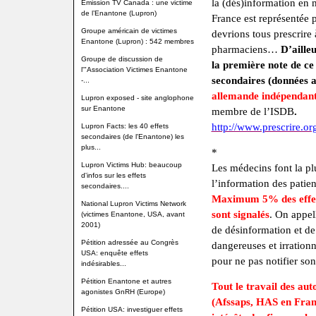
la (dés)information en 
Emission TV Canada : une victime
de l’Enantone (Lupron)
France est représentée p
Groupe américain de victimes
devrions tous prescrire 
Enantone (Lupron) : 542 membres
pharmaciens…
D’aille
Groupe de discussion de
la première note de ce
l'"Association Victimes Enantone
secondaires (données a
-...
allemande indépendan
Lupron exposed - site anglophone
sur Enantone
membre de l’ISDB
.
http://www.prescrire.o
Lupron Facts: les 40 effets
secondaires (de l'Enantone) les
plus...
*
Lupron Victims Hub: beaucoup
Les médecins font la pl
d'infos sur les effets
l’information des patien
secondaires....
Maximum 5% des effet
National Lupron Victims Network
sont signalés
. On appell
(victimes Enantone, USA, avant
2001)
de désinformation et de
Pétition adressée au Congrès
dangereuses et irration
USA: enquête effets
pour ne pas notifier sont
indésirables...
Pétition Enantone et autres
Tout le travail des au
agonistes GnRH (Europe)
(Afssaps, HAS en Fran
Pétition USA: investiguer effets