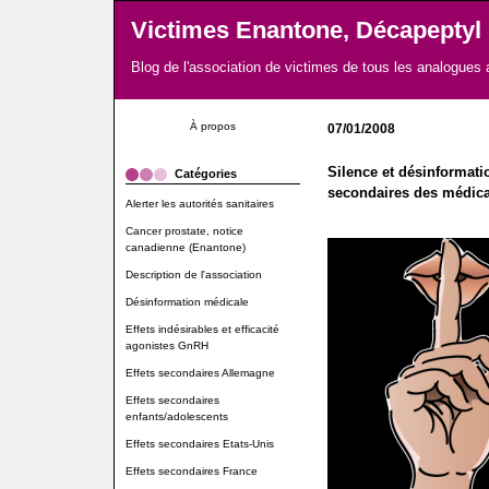
Victimes Enantone, Décapeptyl
Blog de l'association de victimes de tous les analogues
À propos
07/01/2008
Silence et désinformatio
Catégories
secondaires des médic
Alerter les autorités sanitaires
Cancer prostate, notice
canadienne (Enantone)
Description de l'association
Désinformation médicale
Effets indésirables et efficacité
agonistes GnRH
Effets secondaires Allemagne
Effets secondaires
enfants/adolescents
Effets secondaires Etats-Unis
Effets secondaires France