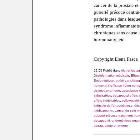
cancer de la prostate e
puberté précoce centrale
pathologies dans lesque
syndrome inflammatoire
chroniques sans cause id
hormonaux, etc.
Copyright Elena Pasca
22:55 Publié dans
Alerter les au
Désinformation médicale
,
Effets
Endométriose: guérir par chirurg
hormonal inefficace
|
Lien perm
victimes enantone
,
association 
indésirables
,
decapeptyl effets i
effets indésirables
,
yellowwashi
industrie de l'endométriose
,
dés
médicaments
,
cancer du sein m
puberté précoce traitement hor
decapeptyl
,
endométriose enan
aveag
,
alerte enantone