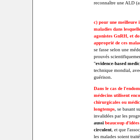
reconnaître une ALD (af
c) pour une meilleure 
maladies dans lesquelle
agonistes GnRH, et don
approprié de ces mala
se fasse selon une méde
prouvés scientifiquemen
"
evidence-based medic
technique mondial, avec 
guérison.
Dans le cas de l'endom
médecins utilisent enc
chirurgicales ou médi
longtemps
, se basant s
invalidées par les prog
aussi
beaucoup d'idées
circulent
, et que l'assoc
les malades soient trait