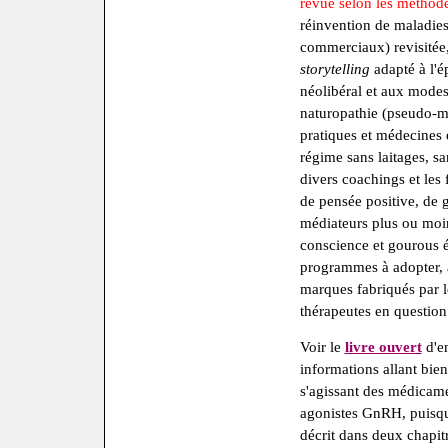
revue selon les méthod
réinvention de maladies
commerciaux) revisitée, 
storytelling
adapté à l'é
néolibéral et aux modes
naturopathie (pseudo-mé
pratiques et médecines 
régime sans laitages, sa
divers coachings et le
de pensée positive, de g
médiateurs plus ou moin
conscience et gourous éd
programmes à adopter, a
marques fabriqués par 
thérapeutes en question.
Voir le
livre ouvert
d'en
informations allant bien
s'agissant des médicame
agonistes GnRH, puisque
décrit dans deux chapitres