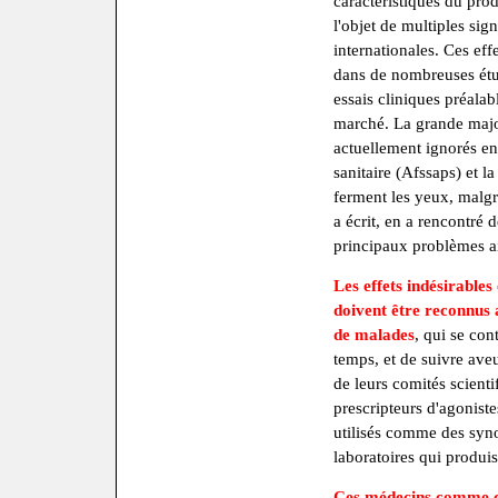
caractéristiques du prod
l'objet de multiples sig
internationales. Ces eff
dans de nombreuses étu
essais cliniques préalabl
marché. La grande major
actuellement ignorés en
sanitaire (Afssaps) et l
ferment les yeux, malgré
a écrit, en a rencontré 
principaux problèmes ai
Les effets indésirables
doivent être reconnus a
de malades
, qui se con
temps, et de suivre ave
de leurs comités scienti
prescripteurs d'agonis
utilisés comme des syno
laboratoires qui produi
Ces médecins comme ce