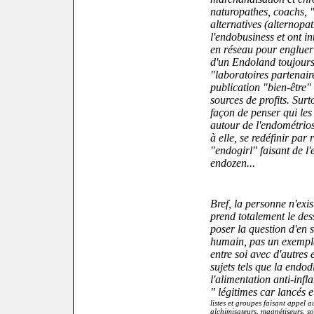
naturopathes, coachs, 
alternatives (alternopa
l'endobusiness et ont in
en réseau pour engluer l
d'un Endoland toujours
"laboratoires partenaire
publication "bien-être" 
sources de profits. Surto
façon de penser qui les 
autour de l'endométrios
à elle, se redéfinir par
"endogirl" faisant de l
endozen...
Bref, la personne n'exi
prend totalement le des
poser la question d'en so
humain, pas un exempla
entre soi avec d'autres
sujets tels que la endod
l'alimentation anti-infl
" légitimes car lancés 
listes et groupes faisant appel 
alchimisateurs, magnétiseurs, s