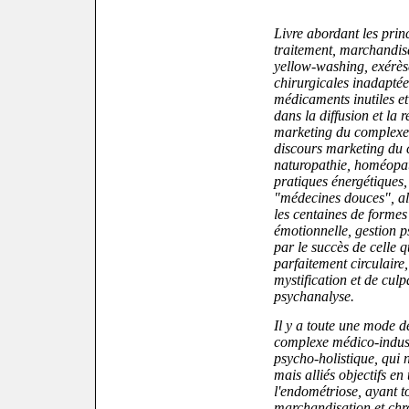
Livre abordant les prin
traitement, marchandis
yellow-washing, exérès
chirurgicales inadaptées
médicaments inutiles et 
dans la diffusion et la 
marketing du complexe 
discours marketing du 
naturopathie, homéopathi
pratiques énergétiques
"médecines douces", al
les centaines de formes
émotionnelle, gestion ps
par le succès de celle qu
parfaitement circulaire
mystification et de culp
psychanalyse.
Il y a toute une mode d
complexe médico-indust
psycho-holistique, qui 
mais alliés objectifs en
l'endométriose, ayant to
marchandisation et chro