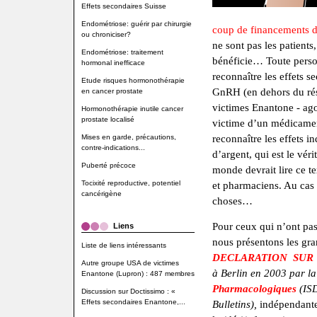
Effets secondaires Suisse
Endométriose: guérir par chirurgie
coup de financements d
ou chroniciser?
ne sont pas les patients,
Endométriose: traitement
bénéficie… Toute perso
hormonal inefficace
reconnaître les effets 
Etude risques hormonothérapie
GnRH (en dehors du rés
en cancer prostate
victimes Enantone - ago
Hormonothérapie inutile cancer
prostate localisé
victime d’un médicamen
Mises en garde, précautions,
reconnaître les effets i
contre-indications...
d’argent, qui est le vér
Puberté précoce
monde devrait lire ce t
Tocixité reproductive, potentiel
et pharmaciens. Au cas o
cancérigène
choses…
Pour ceux qui n’ont pas 
Liens
nous présentons les gra
Liste de liens intéressants
DECLARATION SUR
Autre groupe USA de victimes
à Berlin en 2003 par la
Enantone (Lupron) : 487 membres
Pharmacologiques
(IS
Discussion sur Doctissimo : «
Effets secondaires Enantone,...
Bulletins),
indépendante