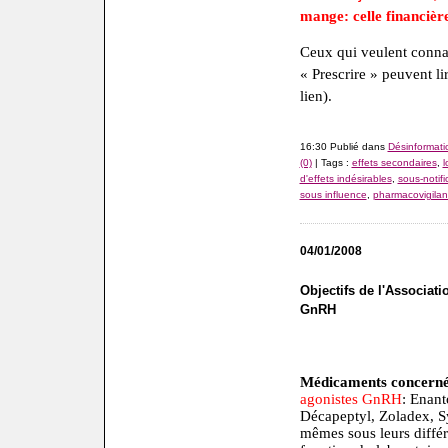
mange: celle financièr
Ceux qui veulent connaî
« Prescrire » peuvent l
lien).
16:30 Publié dans
Désinformati
(0)
| Tags :
effets secondaires
,
l
d'effets indésirables
,
sous-notifi
sous influence
,
pharmacovigilan
04/01/2008
Objectifs de l'Associat
GnRH
Médicaments concerné
agonistes GnRH
: Enant
Décapeptyl, Zoladex, Sy
mêmes sous leurs diffé