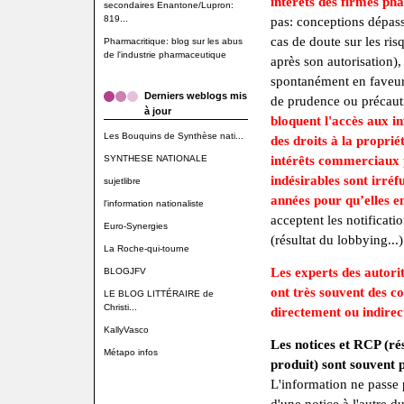
intérêts des firmes ph
secondaires Enantone/Lupron:
819...
pas: conceptions dépass
cas de doute sur les ri
Pharmacritique: blog sur les abus
de l'industrie pharmaceutique
après son autorisation), 
spontanément en faveur
Derniers weblogs mis
de prudence ou précaut
à jour
bloquent l'accès aux i
Les Bouquins de Synthèse nati...
des droits à la propriét
SYNTHESE NATIONALE
intérêts commerciaux p
indésirables sont irréfu
sujetlibre
années pour qu’elles e
l'information nationaliste
acceptent les notificatio
Euro-Synergies
(résultat du lobbying...)
La Roche-qui-tourne
Les experts des autorit
BLOGJFV
ont très souvent des con
LE BLOG LITTÉRAIRE de
Christi...
directement ou indirec
KallyVasco
Les notices et RCP (ré
Métapo infos
produit) sont souvent 
L'information ne passe 