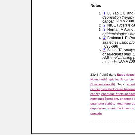
Notes
[
1
] Lu Yao G L. and 
deprivation therapy
JAMA 2008 ;
cancer.
[
2
] NICE
Prostate c
[
3
] Hernan M A and 
epidemiologist’s d
[
4
] Bratman L E.
Rar
strategies using pr
: 693-696
[
5
] Stukel TA.
Analysi
of selections bias.
AMI survival using 
JAMA 2007
methods.
23:48 Publié dans
Etude risque
Hormonothérapie inutile cancer p
Commentaires (6)
| Tags :
enant
cancer prostate localisé traitem
cancer
,
enantone effets indésir
hormonodépendant
,
enantone m
enantone diabète
,
enantone ob
dépression
,
enantone infarctus
prostate