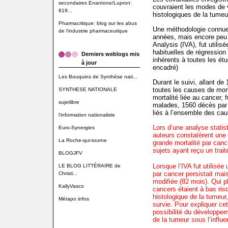
secondaires Enantone/Lupron:
couvraient les modes de vi
819...
histologiques de la tumeu
Pharmacritique: blog sur les abus
Une méthodologie connue 
de l'industrie pharmaceutique
années, mais encore peu 
Analysis (IVA), fut utili
habituelles de régression
Derniers weblogs mis
inhérents à toutes les ét
à jour
encadré)
Les Bouquins de Synthèse nati...
Durant le suivi, allant d
toutes les causes de mort
SYNTHESE NATIONALE
mortalité liée au cancer,
sujetlibre
malades, 1560 décès par 
liés à l’ensemble des cau
l'information nationaliste
Lors d’une analyse statis
Euro-Synergies
auteurs constatèrent une 
La Roche-qui-tourne
grande mortalité par canc
sujets ayant reçu un trai
BLOGJFV
Lorsque l’IVA fut utilisée
LE BLOG LITTÉRAIRE de
par cancer persistait mais
Christi...
modifiée (82 mois). Qui 
KallyVasco
cancers étaient à bas risq
histologique de la tumeur,
Métapo infos
survie. Pour expliquer ce
possibilité du développem
de la tumeur sous l’influ