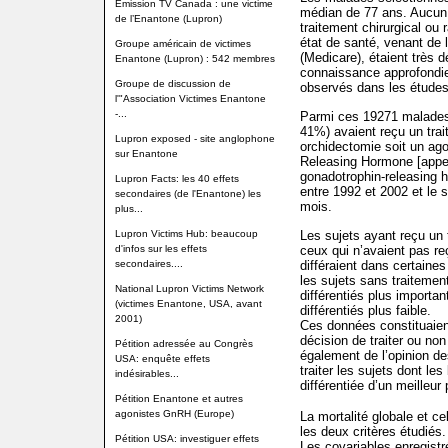
Emission TV Canada : une victime
médian de 77 ans. Aucun , 
de l’Enantone (Lupron)
traitement chirurgical ou
état de santé, venant de 
Groupe américain de victimes
(Medicare), étaient très d
Enantone (Lupron) : 542 membres
connaissance approfondie
Groupe de discussion de
observés dans les études
l'"Association Victimes Enantone
-...
Parmi ces 19271 malades a
41%) avaient reçu un tra
Lupron exposed - site anglophone
orchidectomie soit un ag
sur Enantone
Releasing Hormone [appe
gonadotrophin-releasing h
Lupron Facts: les 40 effets
entre 1992 et 2002 et le s
secondaires (de l'Enantone) les
mois.
plus...
Lupron Victims Hub: beaucoup
Les sujets ayant reçu un
d'infos sur les effets
ceux qui n’avaient pas re
secondaires....
différaient dans certaine
les sujets sans traitemen
National Lupron Victims Network
différentiés plus importa
(victimes Enantone, USA, avant
différentiés plus faible.
2001)
Ces données constituaient
décision de traiter ou no
Pétition adressée au Congrès
également de l’opinion d
USA: enquête effets
traiter les sujets dont le
indésirables...
différentiée d’un meilleur 
Pétition Enantone et autres
agonistes GnRH (Europe)
La mortalité globale et ce
les deux critères étudiés.
Pétition USA: investiguer effets
Les covariables enregistr