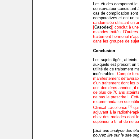
Les études comparant le 
conservateur consistant à 
cas de complication son
comparatives et ont un su
randomisée utilisant un a
[
Casodex
]) conclut à une
malades traités. D’autre
traitement hormonal n’app
dans les groupes de sujet
Conclusion
Les sujets âgés, atteints 
auxquels est prescrit un 
utilité de ce traitement m
indésirables.
Compte tenu
manifestement défavorabl
d’un traitement dont les 
ces dernières années, il
de plus de 70 ans atteint
ne pas le prescrire
l. Cett
recommandation scientifiq
[
2
]
Clinical Excellence
qui
adjuvant à la radiothéra
chez des malades dont le
supérieur à 8, et de ne p
[
Suit une analyse des étu
pouvez lire sur le site orig