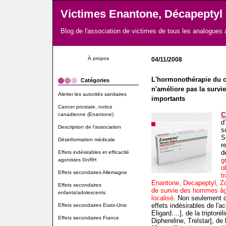
Victimes Enantone, Décapeptyl
Blog de l'association de victimes de tous les analogues
À propos
04/11/2008
L'hormonothérapie du ca
Catégories
n'améliore pas la survie
Alerter les autorités sanitaires
importants
Cancer prostate, notice
C
canadienne (Enantone)
d
Description de l'association
s
S
Désinformation médicale
r
d
Effets indésirables et efficacité
g
agonistes GnRH
o
Effets secondaires Allemagne
t
Enantone, Decapeptyl, Zo
Effets secondaires
de survie des hommes âgé
enfants/adolescents
localisé
. Non seulement c
effets indésirables de l'a
Effets secondaires Etats-Unis
Eligard....], de la triptor
Effets secondaires France
Diphereline, Trelstar], de 