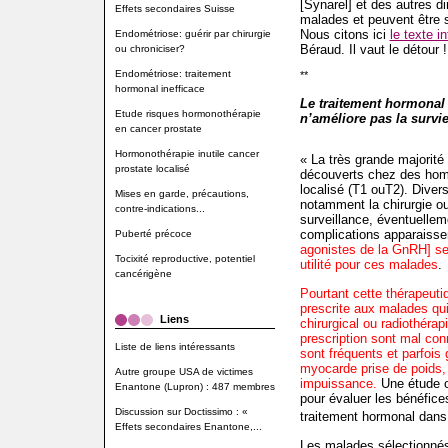
[Synarel] et des autres di
Effets secondaires Suisse
malades et peuvent être s
Nous citons ici
le texte in
Endométriose: guérir par chirurgie
Béraud. Il vaut le détour 
ou chroniciser?
Endométriose: traitement
**
hormonal inefficace
Le traitement hormonal 
Etude risques hormonothérapie
n’améliore pas la survi
en cancer prostate
Hormonothérapie inutile cancer
« La très grande majorité
prostate localisé
découverts chez des hom
localisé (T1 ouT2). Diver
Mises en garde, précautions,
notamment la chirurgie ou
contre-indications...
surveillance, éventuelleme
complications apparaisse
Puberté précoce
agonistes de la GnRH] s
Tocixité reproductive, potentiel
utilité pour ces malades
.
cancérigène
Pourtant cette thérapeut
prescrite aux malades qui
Liens
chirurgical ou radiothéra
prescription sont mal con
Liste de liens intéressants
sont fréquents et parfois 
myocarde prise de poids,
Autre groupe USA de victimes
impuissance.
Une étude ob
Enantone (Lupron) : 487 membres
pour évaluer les bénéfice
Discussion sur Doctissimo : «
traitement hormonal dans 
Effets secondaires Enantone,...
Les malades sélectionné