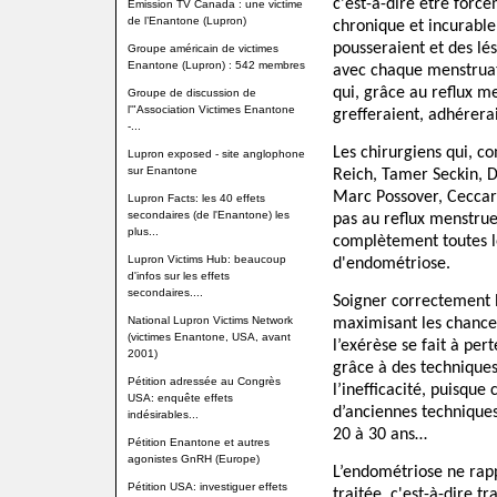
c'est-à-dire être forcé
Emission TV Canada : une victime
de l’Enantone (Lupron)
chronique et incurable
pousseraient et des lé
Groupe américain de victimes
Enantone (Lupron) : 542 membres
avec chaque menstruat
qui, grâce au reflux me
Groupe de discussion de
l'"Association Victimes Enantone
grefferaient, adhérera
-...
Les chirurgiens qui, 
Lupron exposed - site anglophone
sur Enantone
Reich, Tamer Seckin, 
Marc Possover, Ceccaron
Lupron Facts: les 40 effets
secondaires (de l'Enantone) les
pas au reflux menstrue
plus...
complètement toutes le
Lupron Victims Hub: beaucoup
d'endométriose.
d'infos sur les effets
secondaires....
Soigner correctement 
National Lupron Victims Network
maximisant les chances
(victimes Enantone, USA, avant
l’exérèse se fait à per
2001)
grâce à des techniques
Pétition adressée au Congrès
l’inefficacité, puisque
USA: enquête effets
d’anciennes techniques
indésirables...
20 à 30 ans…
Pétition Enantone et autres
agonistes GnRH (Europe)
L’endométriose ne rapp
Pétition USA: investiguer effets
traitée, c'est-à-dire tr