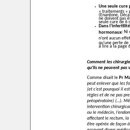
Une seule cure 
« traitements » 
(Enantone, Décap
ne doivent pas ê
seule cure de 6 m
Dans l’infertili
: Ni
hormonaux
n’ont aucun effet
qu’une perte de 
à lire à la pag
Comment les chirurgien
qu’ils ne peuvent pas 
Comme disait le
Pr M
peut enlever que les fo
(et c’est pourquoi il e
règles et de ne pas pr
préopératoire) (…). Mê
intervention chirurgical
ou le médecin, l’endom
affectant le rectum, la 
être opérée de façon à