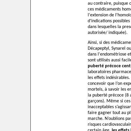
au contraire, puisque c
ces médicaments homol
l'extension de l'homo
d'indications possibles
dans lesquelles la pre
autorisée/ indiquée).
Ainsi, si des médicame
Décapeptyl, Synarel ou
dans l'endométriose et
sont utilisés aussi fac
puberté précoce
cent
laboratoires pharmaceu
les effets indésirables
concevoir que l’on ex
mortels, à savoir les e
la puberté précoce (8 a
garçons). Même si ces r
inacceptables s’agissan
faire gagner tout au p
marche. N’oublions pas
risques cardiovasculai
certain âge
, les effet