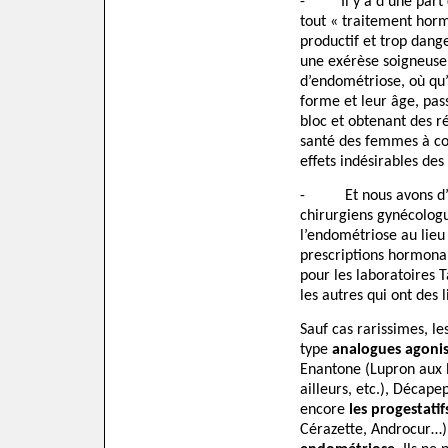
-
Il y a d’une part
tout « traitement horm
productif et trop dange
une exérèse soigneuse q
d’endométriose, où qu’e
forme et leur âge, pas
bloc et obtenant des r
santé des femmes à cou
effets indésirables de
-
Et nous avons d
chirurgiens gynécologu
l’endométriose au lieu
prescriptions hormona
pour les laboratoires 
les autres qui ont des 
Sauf cas rarissimes, 
type
analogues agoni
Enantone (Lupron aux E
ailleurs, etc.), Décape
encore
les progestatif
Cérazette, Androcur…)