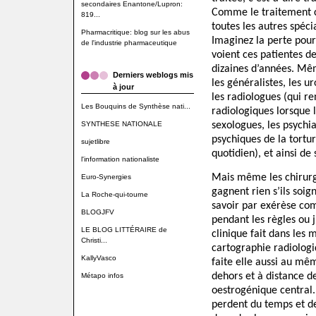
secondaires Enantone/Lupron:
Comme le traitement cu
819...
toutes les autres spécia
Pharmacritique: blog sur les abus
Imaginez la perte pou
de l'industrie pharmaceutique
voient ces patientes d
dizaines d’années. Mê
Derniers weblogs mis
les généralistes, les u
à jour
les radiologues (qui r
Les Bouquins de Synthèse nati...
radiologiques lorsque l
SYNTHESE NATIONALE
sexologues, les psychi
psychiques de la tortu
sujetlibre
quotidien), et ainsi de 
l'information nationaliste
Mais même les chirurg
Euro-Synergies
gagnent rien s’ils soi
La Roche-qui-tourne
savoir par exérèse co
BLOGJFV
pendant les règles ou 
LE BLOG LITTÉRAIRE de
clinique fait dans les
Christi...
cartographie radiologi
KallyVasco
faite elle aussi au m
dehors et à distance d
Métapo infos
oestrogénique central.
perdent du temps et d