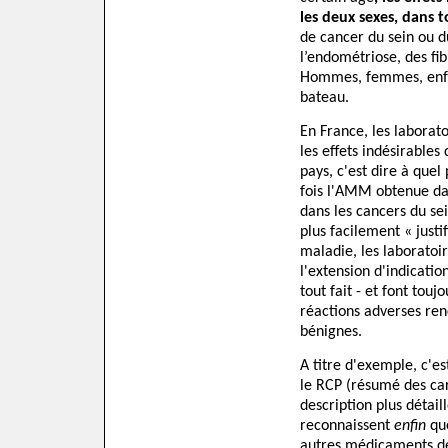
les deux sexes, dans t
de cancer du sein ou d
l’endométriose, des fi
Hommes, femmes, enfan
bateau.
En France, les labora
les effets indésirables
pays, c'est dire à que
fois l'AMM obtenue dan
dans les cancers du sei
plus facilement « justif
maladie, les laboratoi
l'extension d'indicatio
tout fait - et font touj
réactions adverses ren
bénignes.
A titre d'exemple, c'es
le RCP (résumé des cara
description plus détail
reconnaissent
enfin
que
autres médicaments de