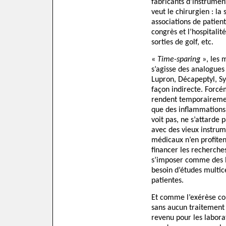
fabricants d’instrument
veut le chirurgien : la 
associations de patient
congrès et l’hospitalit
sorties de golf, etc.
«
Time-sparing
», les m
s’agisse des analogue
Lupron, Décapeptyl, S
façon indirecte. For
rendent temporairement
que des inflammations 
voit pas, ne s’attarde p
avec des vieux instrume
médicaux n’en profitent
financer les recherche
s’imposer comme des l
besoin d’études multi
patientes.
Et comme l’exérèse co
sans aucun traitement 
revenu pour les labora