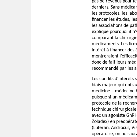
pas de revenus pour le
derniers. Sans médica
les protocoles, les lab
financer les études, le
les associations de pati
explique pourquoi il n
comparant la chirurgie
médicaments. Les firm
intérêt à financer des 
montreraient l’efficaci
donc de fait leurs mé
recommandé par les au
Les conflits d’intérêts
biais majeur qui entrave
medicine – médecine ba
puisque si un médicame
protocole de la recherc
technique chirurgicale 
avec un agoniste GnRH
Zoladex) en préopérato
(Luteran, Androcur, Vi
opératoire, on ne saura