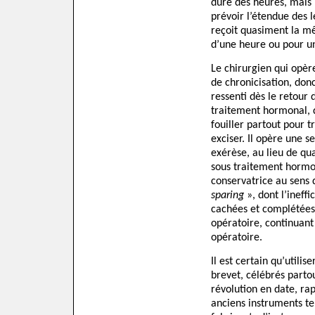
dure des heures, mais 
prévoir l’étendue des lé
reçoit quasiment la 
d’une heure ou pour un
Le chirurgien qui opèr
de chronicisation, donc
ressenti dès le retour 
traitement hormonal, d
fouiller partout pour tr
exciser. Il opère une 
exérèse, au lieu de qu
sous traitement hormo
conservatrice au sens 
sparing
», dont l’ineffi
cachées et complétées
opératoire, continuan
opératoire.
Il est certain qu’utili
brevet, célébrés parto
révolution en date, rap
anciens instruments tel