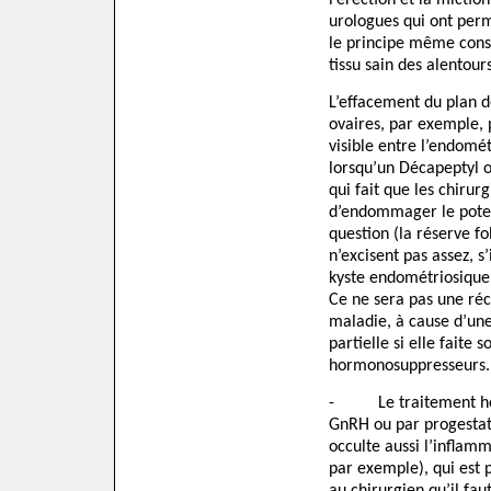
l’érection et la mictio
urologues qui ont perm
le principe même consi
tissu sain des alentour
L’effacement du plan d
ovaires, par exemple, p
visible entre l’endomét
lorsqu’un Décapeptyl 
qui fait que les chirurg
d’endommager le pote
question (la réserve foll
n’excisent pas assez, s’
kyste endométriosique 
Ce ne sera pas une ré
maladie, à cause d’une
partielle si elle faite
hormonosuppresseurs.
-
Le traitement h
GnRH ou par progestati
occulte aussi l’inflamm
par exemple), qui est p