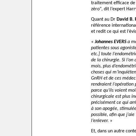
traitement efficace de 
zéro", dit l’expert Har
Quant au Dr
David B.
référence internationa
et redit ce qui est l’é
«
Johannes EVERS
a mo
patientes sous agonis
etc.] toute l’endométr
de la chirurgie. Si l’on
mois, plus d’endométrio
choses qui m’inquièten
GnRH et de ces médeci
rendraient l’opération p
parce qu’ils voient moi
chirurgicale est plus i
précisément ce qui arri
à son apogée, stimulé
possible, afin que j’aie
l’enlever.
»
Et, dans un autre conte