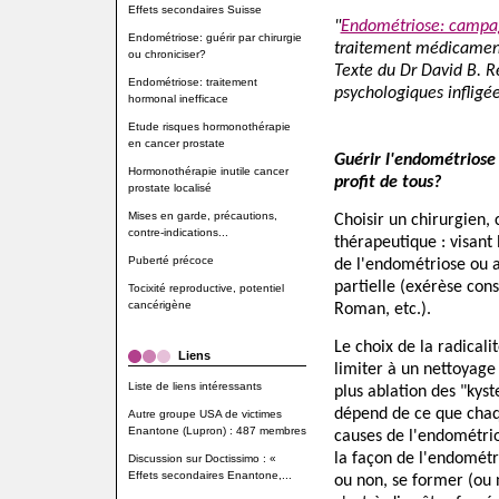
Effets secondaires Suisse
"
Endométriose: campa
Endométriose: guérir par chirurgie
traitement médicament
ou chroniciser?
Texte du Dr David B. R
Endométriose: traitement
psychologiques inflig
hormonal inefficace
Etude risques hormonothérapie
en cancer prostate
Guérir l'endométriose 
Hormonothérapie inutile cancer
profit de tous?
prostate localisé
Mises en garde, précautions,
Choisir un chirurgien, 
contre-indications...
thérapeutique : visant 
Puberté précoce
de l'endométriose ou a
partielle (exérèse con
Tocixité reproductive, potentiel
cancérigène
Roman, etc.).
Le choix de la radicali
Liens
limiter à un nettoyage
Liste de liens intéressants
plus ablation des "kys
dépend de ce que chaq
Autre groupe USA de victimes
Enantone (Lupron) : 487 membres
causes de l'endométrios
la façon de l'endométr
Discussion sur Doctissimo : «
Effets secondaires Enantone,...
ou non, se former (ou 