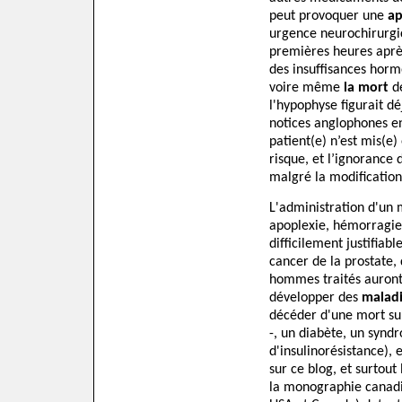
peut provoquer une
ap
urgence neurochirurgic
premières heures après
des insuffisances hormo
voire même
la mort
de
l'hypophyse figurait dé
notices anglophones en
patient(e) n’est mis(e
risque, et l’ignorance
malgré la modification 
L'administration d'un
apoplexie, hémorragie
difficilement justifia
cancer de la prostate, 
hommes traités auront 
développer des
maladi
décéder d'une mort sub
-, un diabète, un syn
d'insulinorésistance), e
sur ce blog, et surtout
la monographie canadi