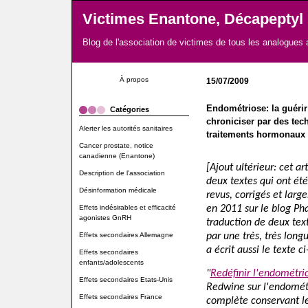
Victimes Enantone, Décapeptyl
Blog de l'association de victimes de tous les analogues
À propos
15/07/2009
Endométriose: la guérir
Catégories
chroniciser par des tec
Alerter les autorités sanitaires
traitements hormonaux
Cancer prostate, notice
canadienne (Enantone)
[Ajout ultérieur: cet ar
Description de l'association
deux textes qui ont été
Désinformation médicale
revus, corrigés et larg
Effets indésirables et efficacité
en 2011 sur le blog Pha
agonistes GnRH
traduction de deux tex
Effets secondaires Allemagne
par une très, très long
a écrit aussi le texte c
Effets secondaires
enfants/adolescents
"
Redéfinir l'endométri
Effets secondaires Etats-Unis
Redwine sur l'endométr
Effets secondaires France
complète conservant le