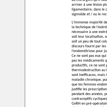
au chirurgien qu’il fau
arriver à une lésion pl
ligamentaire, dans le c
sigmoïde et / ou le r
L’immense majorité des
la technique de l’exérè
nécessaire à une exérès
soit leur localisation,
soit un peu de tout cela
discours fourni par les
l’endométriose pour jus
Ce ne sont pas eux qui 
pas les médicaments qu
productifs, ce ne sont 
thermodestruction au 
sont inefficaces, mais i
maladie chronique, pui
que les femmes endomét
justifie les prescripti
pendant des années, po
contraceptifs cyclique
GnRH en pré-opératoir