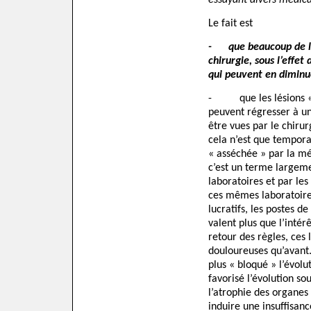
essayant divers médic
Le fait est
-
que beaucoup de lé
chirurgie, sous l’effe
qui peuvent en diminue
-
que les lésions 
peuvent régresser à un
être vues par le chirur
cela n’est que temporai
« asséchée » par la méd
c’est un terme largem
laboratoires et par le
ces mêmes laboratoires
lucratifs, les postes d
valent plus que l’intér
retour des règles, ces 
douloureuses qu’avant
plus « bloqué » l’évolu
favorisé l’évolution sou
l’atrophie des organes
induire une insuffisa